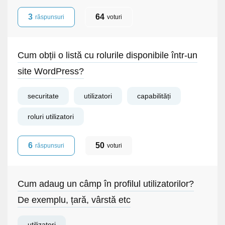
3
64
răspunsuri
voturi
Cum obții o listă cu rolurile disponibile într-un
site WordPress?
securitate
utilizatori
capabilități
roluri utilizatori
6
50
răspunsuri
voturi
Cum adaug un câmp în profilul utilizatorilor?
De exemplu, țară, vârstă etc
utilizatori