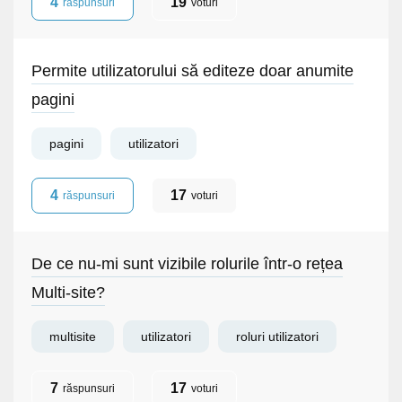
4
19
răspunsuri
voturi
Permite utilizatorului să editeze doar anumite
pagini
pagini
utilizatori
4
17
răspunsuri
voturi
De ce nu-mi sunt vizibile rolurile într-o rețea
Multi-site?
multisite
utilizatori
roluri utilizatori
7
17
răspunsuri
voturi