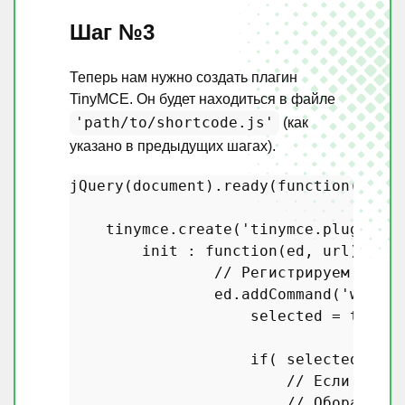
Шаг №3
Теперь нам нужно создать плагин
TinyMCE. Он будет находиться в файле
'path/to/shortcode.js'
(как
указано в предыдущих шагах).
jQuery
(
document
).
ready
(
function
(
$
) {

    tinymce.
create
(
'tinymce.plugins.w
        init : 
function
(
ed, url
) {

// Регистрируем коман
                ed.
addCommand
(
'wpse72
                    selected = tinyMC
if
( selected ){

// Если текст
// Оборачивае