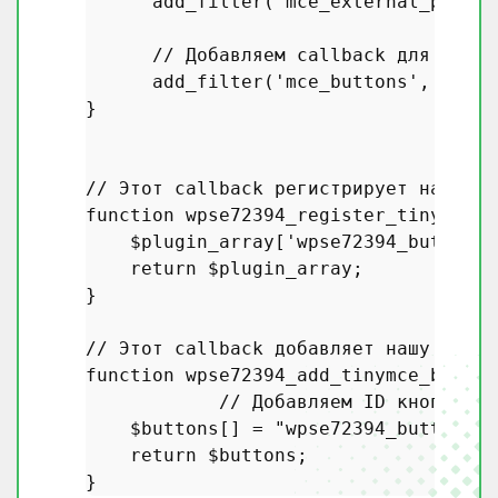
add_filter
(
"mce_external_plugin
// Добавляем callback для добав
add_filter
(
'mce_buttons'
, 
'wpse
}

// Этот callback регистрирует наш пла
function
wpse72394_register_tinymce_p
$plugin_array
[
'wpse72394_button'
]
return
$plugin_array
;

}

// Этот callback добавляет нашу кнопк
function
wpse72394_add_tinymce_button
// Добавляем ID кнопки в 
$buttons
[] = 
"wpse72394_button"
;

return
$buttons
;
