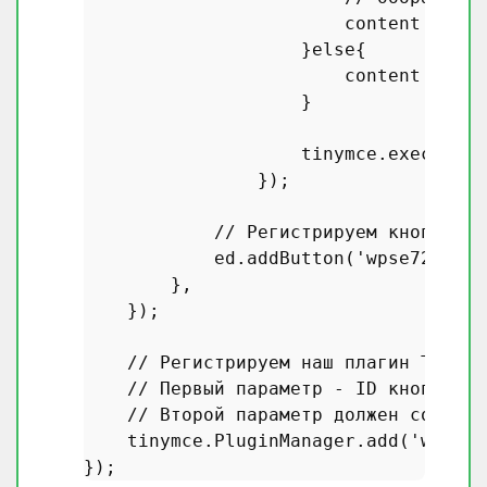
                        content =  
'[
                    }
else
{

                        content =  
'[
                    }

                    tinymce.
execComma
                });

// Регистрируем кнопки - 
            ed.
addButton
(
'wpse72394_b
        },   

    });

// Регистрируем наш плагин TinyMC
// Первый параметр - ID кнопки
// Второй параметр должен совпада
    tinymce.
PluginManager
.
add
(
'wpse72