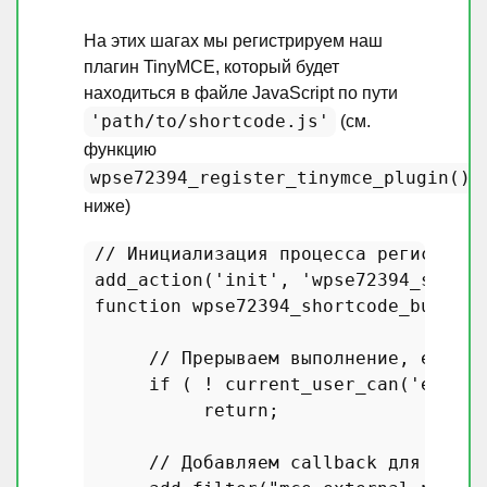
На этих шагах мы регистрируем наш
плагин TinyMCE, который будет
находиться в файле JavaScript по пути
'path/to/shortcode.js'
(см.
функцию
wpse72394_register_tinymce_plugin()
ниже)
// Инициализация процесса регистраци
add_action
(
'init'
, 
'wpse72394_shortc
function
wpse72394_shortcode_button_
// Прерываем выполнение, если п
if
 ( ! 
current_user_can
(
'edit_p
return
;

// Добавляем callback для регис