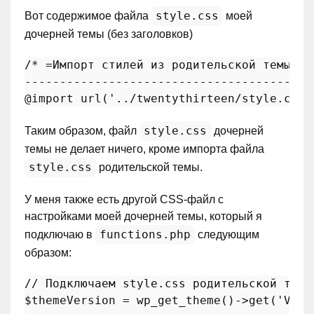
style.css
Вот содержимое файла
моей
дочерней темы (без заголовков)
/* =Импорт стилей из родительской темы

-----------------------------------------
@import
 url(
'../twentythirteen/style.css'
style.css
Таким образом, файл
дочерней
темы не делает ничего, кроме импорта файла
style.css
родительской темы.
У меня также есть другой CSS-файл с
настройками моей дочерней темы, который я
functions.php
подключаю в
следующим
образом:
// Подключаем style.css родительской темы
$themeVersion
 = 
wp_get_theme
()->
get
(
'Vers