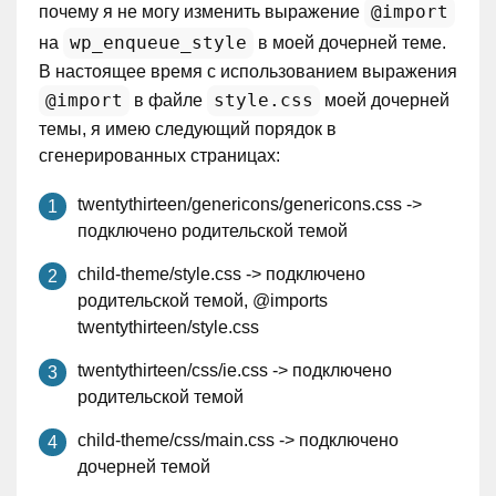
@import
почему я не могу изменить выражение
wp_enqueue_style
на
в моей дочерней теме.
В настоящее время с использованием выражения
@import
style.css
в файле
моей дочерней
темы, я имею следующий порядок в
сгенерированных страницах:
twentythirteen/genericons/genericons.css ->
подключено родительской темой
child-theme/style.css -> подключено
родительской темой, @imports
twentythirteen/style.css
twentythirteen/css/ie.css -> подключено
родительской темой
child-theme/css/main.css -> подключено
дочерней темой