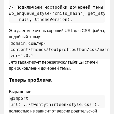
// Подключаем настройки дочерней темы
wp_enqueue_style
(
'child_main'
, 
get_styles
null
, 
$themeVersion
Это дает мне очень хороший URL для CSS-файла,
подобный этому:
domain.com/wp-
content/themes/toutprettoutbon/css/main.
ver=1.0.1
, что гарантирует перезагрузку таблицы стилей
при обновлении дочерней темы.
Теперь проблема
Выражение
@import
url('../twentythirteen/style.css');
полностью не зависит от версии родительской