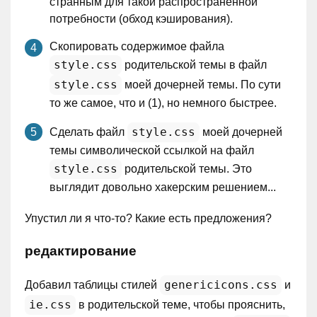
странным для такой распространенной
потребности (обход кэширования).
Скопировать содержимое файла
style.css
родительской темы в файл
style.css
моей дочерней темы. По сути
то же самое, что и (1), но немного быстрее.
style.css
Сделать файл
моей дочерней
темы символической ссылкой на файл
style.css
родительской темы. Это
выглядит довольно хакерским решением...
Упустил ли я что-то? Какие есть предложения?
редактирование
genericicons.css
Добавил таблицы стилей
и
ie.css
в родительской теме, чтобы прояснить,