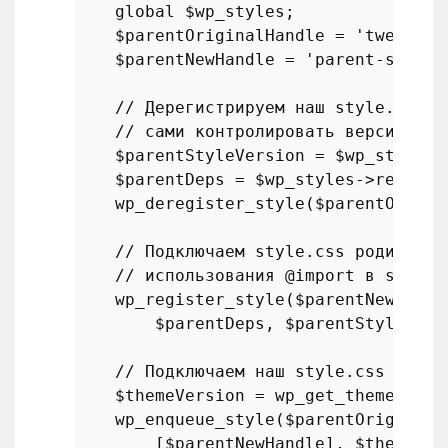
global
$wp_styles
;

$parentOriginalHandle
 = 
'twentyth
$parentNewHandle
 = 
'parent-style'
// Дерегистрируем наш style.css, 
// сами контролировать версиониро
$parentStyleVersion
 = 
$wp_styles
-
$parentDeps
 = 
$wp_styles
->registe
wp_deregister_style
(
$parentOrigin
// Подключаем style.css родительс
// использования @import в style.
wp_register_style
(
$parentNewHandl
$parentDeps
, 
$parentStyleVers
// Подключаем наш style.css с соб
$themeVersion
 = 
wp_get_theme
()->
g
wp_enqueue_style
(
$parentOriginalH
        [
$parentNewHandle
], 
$themeVer