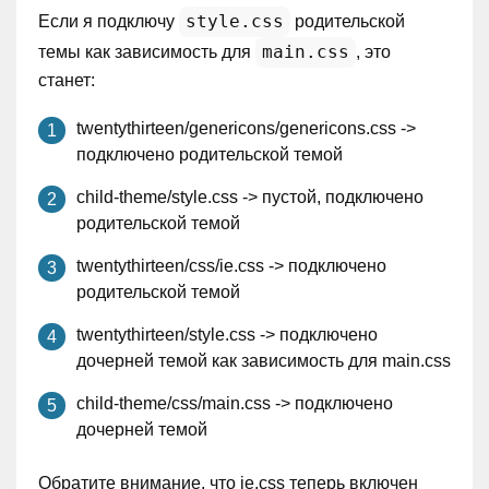
style.css
Если я подключу
родительской
main.css
темы как зависимость для
, это
станет:
twentythirteen/genericons/genericons.css ->
подключено родительской темой
child-theme/style.css -> пустой, подключено
родительской темой
twentythirteen/css/ie.css -> подключено
родительской темой
twentythirteen/style.css -> подключено
дочерней темой как зависимость для main.css
child-theme/css/main.css -> подключено
дочерней темой
Обратите внимание, что ie.css теперь включен