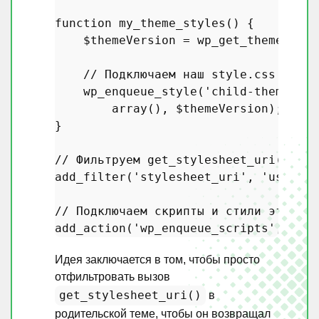
function
my_theme_styles
(
) 
{

$themeVersion
 = 
wp_get_theme
()->
g
// Подключаем наш style.css с соб
wp_enqueue_style
(
'child-theme-sty
array
(), 
$themeVersion
);

}

// Фильтруем get_stylesheet_uri() для
add_filter
(
'stylesheet_uri'
, 
'use_par
// Подключаем скрипты и стили этой те
add_action
(
'wp_enqueue_scripts'
, 
'my_
Идея заключается в том, чтобы просто
отфильтровать вызов
get_stylesheet_uri()
в
родительской теме, чтобы он возвращал