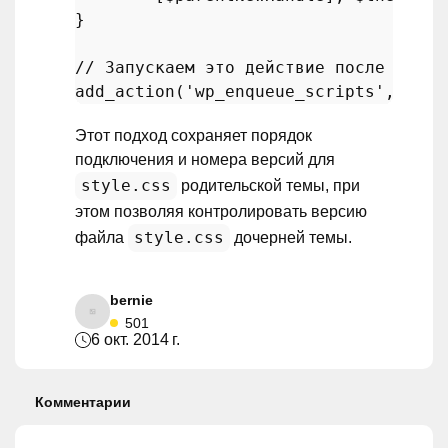
}

// Запускаем это действие после того,
add_action
(
'wp_enqueue_scripts'
, 
'my_
Этот подход сохраняет порядок
подключения и номера версий для
style.css
родительской темы, при
этом позволяя контролировать версию
style.css
файла
дочерней темы.
bernie
501
6 окт. 2014 г.
Комментарии