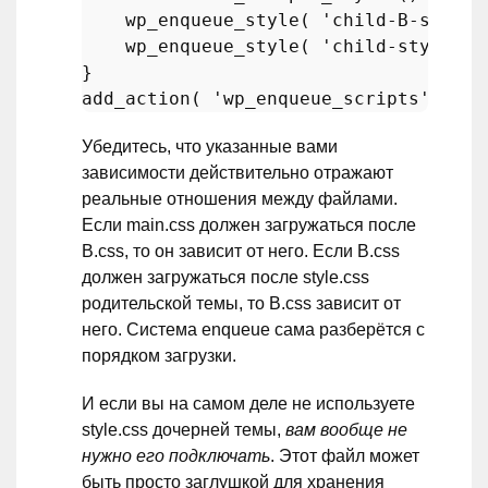
wp_enqueue_style
( 
'child-B-style'
wp_enqueue_style
( 
'child-style'
, 
add_action
( 
'wp_enqueue_scripts'
, 
'ch
Убедитесь, что указанные вами
зависимости действительно отражают
реальные отношения между файлами.
Если main.css должен загружаться после
B.css, то он зависит от него. Если B.css
должен загружаться после style.css
родительской темы, то B.css зависит от
него. Система enqueue сама разберётся с
порядком загрузки.
И если вы на самом деле не используете
style.css дочерней темы,
вам вообще не
нужно его подключать
. Этот файл может
быть просто заглушкой для хранения