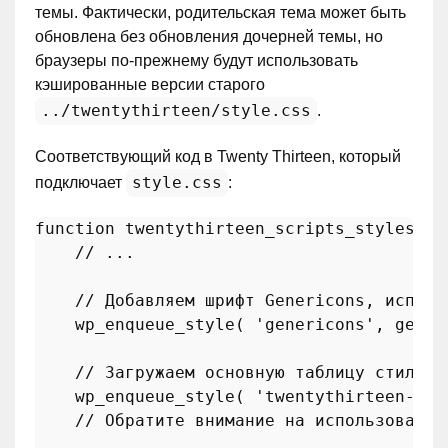
темы. Фактически, родительская тема может быть
обновлена без обновления дочерней темы, но
браузеры по-прежнему будут использовать
кэшированные версии старого
../twentythirteen/style.css
.
Соответствующий код в Twenty Thirteen, который
style.css
подключает
:
function
twentythirteen_scripts_styles
(
) 
// ...
// Добавляем шрифт Genericons, исполь
wp_enqueue_style
( 
'genericons'
, 
get_t
// Загружаем основную таблицу стилей.
wp_enqueue_style
( 
'twentythirteen-sty
// Обратите внимание на использование