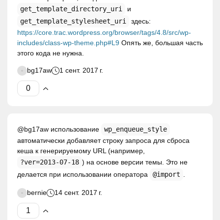
get_template_directory_uri
и
get_template_stylesheet_uri
здесь:
https://core.trac.wordpress.org/browser/tags/4.8/src/wp-
includes/class-wp-theme.php#L9
Опять же, большая часть
этого кода не нужна.
bg17aw
1 сент. 2017 г.
@bg17aw использование
wp_enqueue_style
автоматически добавляет строку запроса для сброса
кеша к генерируемому URL (например,
?ver=2013-07-18
) на основе версии темы. Это не
делается при использовании оператора
@import
.
bernie
14 сент. 2017 г.