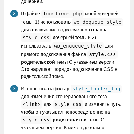
дочерней.
functions.php
В файле
моей дочерней
wp_dequeue_style
темы, 1) использовать
для отключения подключенного файла
style.css
дочерней темы и 2)
wp_enqueue_style
использовать
для
style.css
прямого подключения файла
родительской
темы С указанием версии.
Это нарушает порядок подключения CSS в
родительской теме.
style_loader_tag
Использовать фильтр
для изменения сгенерированного тега
<link>
style.css
для
и изменить путь,
чтобы он указывал непосредственно на
style.css
родительской
темы С
указанием версии. Кажется довольно