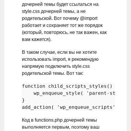
дочерней темы будет ссылаться на
style.css дочерней темы, а не
родительской. Вот почему @import
работает и сохраняет тот же порядок
(который, повторюсь, не так важен, как
вам кажется).
В таком случае, если вы не хотите
использовать import, я рекомендую
напрямую подключить style.css
родительской темы. Вот так:
function
child_scripts_styles
(
) 
{

wp_enqueue_style
( 
'parent-style'
,
add_action
( 
'wp_enqueue_scripts'
, 
'ch
Код в functions.php дочерней темы
выполняется первым, поэтому ваш