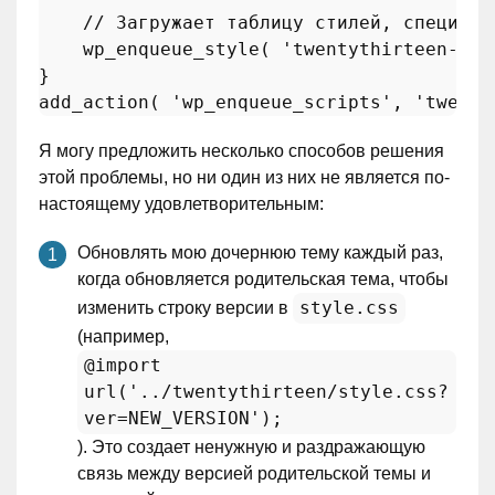
// Загружает таблицу стилей, специфич
wp_enqueue_style
( 
'twentythirteen-ie'
add_action
( 
'wp_enqueue_scripts'
, 
'twenty
Я могу предложить несколько способов решения
этой проблемы, но ни один из них не является по-
настоящему удовлетворительным:
Обновлять мою дочернюю тему каждый раз,
когда обновляется родительская тема, чтобы
style.css
изменить строку версии в
(например,
@import
url('../twentythirteen/style.css?
ver=NEW_VERSION');
). Это создает ненужную и раздражающую
связь между версией родительской темы и