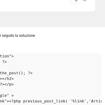
 di seguito la soluzione
tion
"> 

 ?>   

the_post
(); ?>

></
h2
>

?></
p
>

gle
" >

nk
"><?
php
previous_post_link
( '%
link
','
Artic