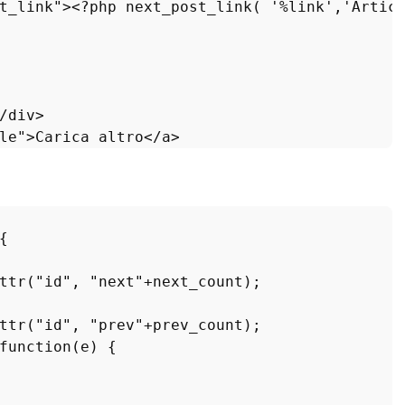
t_link
"><?
php
next_post_link
( '%
link
','
Artic
/
div
>

le
">
Carica
altro
</
a
{

ttr
(
"id"
, 
"next"
+next_count);

ttr
(
"id"
, 
"prev"
+prev_count);

function
(
e
) {
