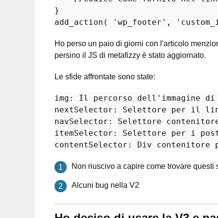
add_action
( 
'wp_footer'
, 
'custom_
Ho perso un paio di giorni con l'articolo menzio
persino il JS di metafizzy è stato aggiornato.
Le sfide affrontate sono state:
img:
 Il percorso dell
'immagine di
nextSelector:
 Selettore per il li
navSelector:
itemSelector:
contentSelector:
Non riuscivo a capire come trovare questi s
Alcuni bug nella V2
Ho deciso di usare la V3 e pas