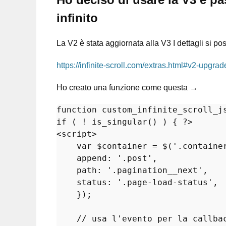
infinito
La V2 è stata aggiornata alla V3 I dettagli si po
https://infinite-scroll.com/extras.html#v2-upgr
Ho creato una funzione come questa →
function
custom_infinite_scroll_j
if
 ( ! 
is_singular
() ) { 
?>
<script>

var
$container
 = $(
'.containe
append
: 
'.post'
,

path
: 
'.pagination__next'
,

status
: 
'.page-load-status'
,

    });

// usa l'evento per la callba