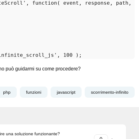
teScroll'
, function( event, response, path, it
infinite_scroll_js'
, 
100
lcuno può guidarmi su come procedere?
php
funzioni
javascript
scorrimento-infinito
ire una soluzione funzionante?