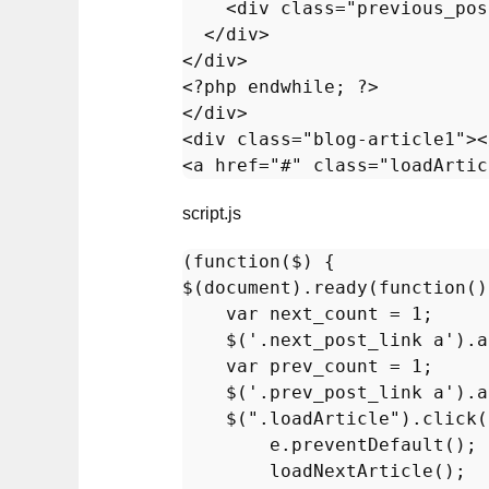
    <
div
class
="
previous_pos
  </
div
>

</
div
>

<?
php
endwhile
; ?>

</
div
>

<
div
class
="
blog
-
article1
"><
<
a
href
="#" 
class
="
loadArtic
script.js
(
function
(
$
) {

$(
document
).
ready
(
function
(
)
var
 next_count = 
1
;

    $(
'.next_post_link a'
).
a
var
 prev_count = 
1
;

    $(
'.prev_post_link a'
).
a
    $(
".loadArticle"
).
click
(
        e.
preventDefault
();

loadNextArticle
();
