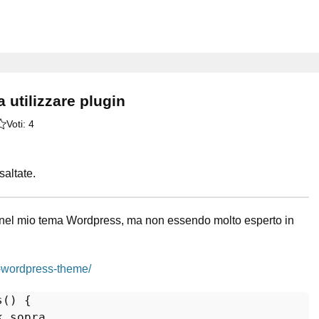
 utilizzare plugin
Voti:
4
altate.
nito nel mio tema Wordpress, ma non essendo molto esperto in
o-wordpress-theme/
s
(
) 
{

k sopra