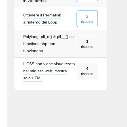
in WordPress
Ottenere il Permalink
2
risposte
all'interno del Loop
Polylang: pll_e() & pll__() su
1
functions.php non
risposte
funzionano
Il CSS non viene visualizzato
4
nel mio sito web, mostra
risposte
solo HTML