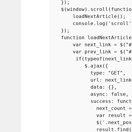
    });

    $(
window
).
scroll
(
functio
loadNextArticle
();

console
.
log
(
'scroll'
    });

function
loadNextArticle
var
 next_link = $(
"#
var
 prev_link = $(
"#
if
(
typeof
(next_link
            $.
ajax
({

type
: 
"GET"
,

url
: next_link,
data
: {},

async
: 
false
,

success
: 
funct
                next_count =
var
 result =
                $(
'.next_pos
                result.
find
(