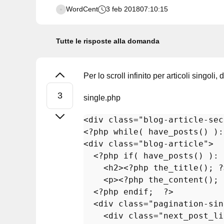
WordCent
3 feb 2018
07:10:15
Tutte le risposte alla domanda
Per lo scroll infinito per articoli singoli,
single.php
<div 
class
="
blog
-
article
-
sec
<?
php
while
( 
have_posts
() ):
<
div
class
="
blog
-
article
">

  <?
php
if
( 
have_posts
() ): 
    <
h2
><?
php
the_title
(); ?
    <
p
><?
php
the_content
(); 
  <?
php
endif
;  ?>

  <
div
class
="
pagination
-
sin
    <
div
class
="
next_post_li