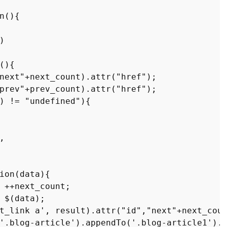
n
(
){

)

(
){

next"
+next_count).
attr
(
"href"
);

prev"
+prev_count).
attr
(
"href"
);

) != 
"undefined"
){



ion
(
data
){

 ++next_count;

 $(data);

t_link a'
, result).
attr
(
"id"
,
"next"
+next_coun
'.blog-article'
).
appendTo
(
'.blog-article1'
).