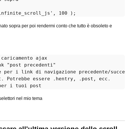
infinite_scroll_js'
, 
100
nato sopra per poi rendermi conto che tutto è obsoleto e
 caricamento ajax
nk 
"post precedenti"
elettori nel mio tema
sare all'ultima versione dello scroll