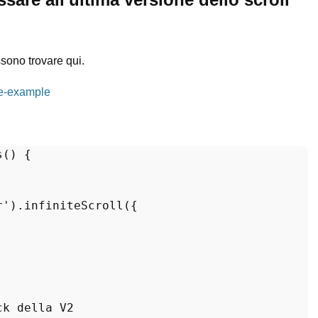
ssono trovare qui.
ade-example
s
(
) 
r'
).
infiniteScroll
({

ck della V2