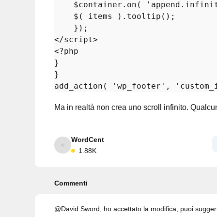
$container
.
on
( 
'append.infini
    $( items ).
tooltip
();

    });

<?php
}

add_action
( 
'wp_footer'
, 
'custom_
Ma in realtà non crea uno scroll infinito. Qua
WordCent
1.88K
Commenti
@David Sword, ho accettato la modifica, puoi sugger