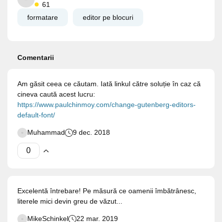
61
formatare
editor pe blocuri
Comentarii
Am găsit ceea ce căutam. Iată linkul către soluție în caz că
cineva caută acest lucru:
https://www.paulchinmoy.com/change-gutenberg-editors-
default-font/
Muhammad
9 dec. 2018
Excelentă întrebare! Pe măsură ce oamenii îmbătrânesc,
literele mici devin greu de văzut...
MikeSchinkel
22 mar. 2019