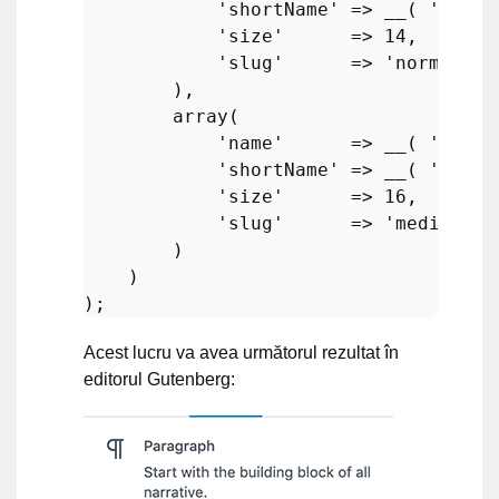
'shortName'
 => 
__
( 
'N'
, 
'
'size'
      => 
14
,

'slug'
      => 
'normal'
        ),

array
(

'name'
      => 
__
( 
'Mediu
'shortName'
 => 
__
( 
'M'
, 
'
'size'
      => 
16
,

'slug'
      => 
'medium'
        )

    )

Acest lucru va avea următorul rezultat în
editorul Gutenberg: