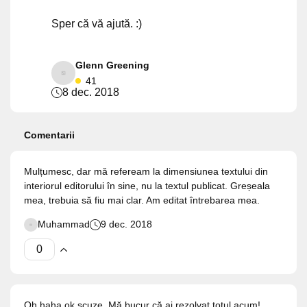
Sper că vă ajută. :)
Glenn Greening
41
8 dec. 2018
Comentarii
Mulțumesc, dar mă refeream la dimensiunea textului din
interiorul editorului în sine, nu la textul publicat. Greșeala
mea, trebuia să fiu mai clar. Am editat întrebarea mea.
Muhammad
9 dec. 2018
Oh haha ok scuze. Mă bucur că ai rezolvat totul acum!