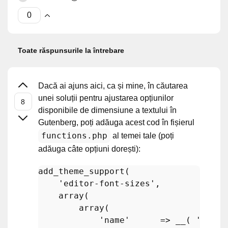
Toate răspunsurile la întrebare
Dacă ai ajuns aici, ca și mine, în căutarea
unei soluții pentru ajustarea opțiunilor
disponibile de dimensiune a textului în
Gutenberg, poți adăuga acest cod în fișierul
functions.php
al temei tale (poți
adăuga câte opțiuni dorești):
add_theme_support
(

'editor-font-sizes'
, 

array
(

array
(

'name'
      => 
__
( 
'Norma