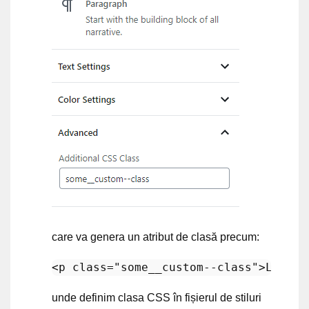
care va genera un atribut de clasă precum:
<
p
class
=
"some__custom--class"
>
Lorem 
unde definim clasa CSS în fișierul de stiluri