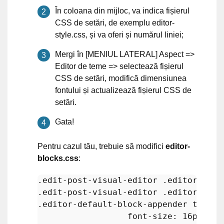
În coloana din mijloc, va indica fișierul
CSS de setări, de exemplu editor-
style.css, și va oferi și numărul liniei;
Mergi în [MENIUL LATERAL] Aspect =>
Editor de teme => selectează fișierul
CSS de setări, modifică dimensiunea
fontului și actualizează fișierul CSS de
setări.
Gata!
Pentru cazul tău, trebuie să modifici
editor-
blocks.css
:
.edit-post-visual-editor
.editor-bloc
.edit-post-visual-editor
.editor-bloc
.editor-default-block-appender
textar
font-size
: 
16px
;   