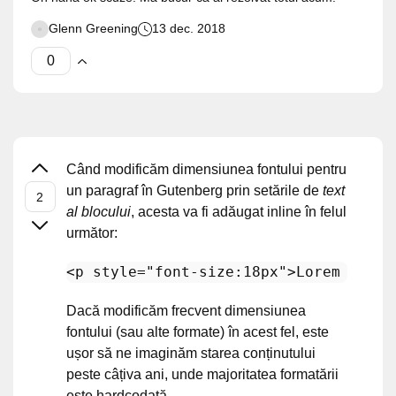
Glenn Greening
13 dec. 2018
Când modificăm dimensiunea fontului pentru
un paragraf în Gutenberg prin setările de
text
al blocului
, acesta va fi adăugat inline în felul
următor:
<
p
style
=
"font-size:18px"
>
Lorem Ipsum
Dacă modificăm frecvent dimensiunea
fontului (sau alte formate) în acest fel, este
ușor să ne imaginăm starea conținutului
peste câțiva ani, unde majoritatea formatării
este hardcodată.