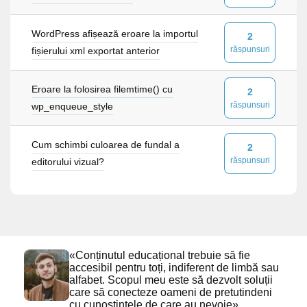
WordPress afișează eroare la importul
2
răspunsuri
fișierului xml exportat anterior
Eroare la folosirea filemtime() cu
2
răspunsuri
wp_enqueue_style
Cum schimbi culoarea de fundal a
2
răspunsuri
editorului vizual?
«Conținutul educațional trebuie să fie
accesibil pentru toți, indiferent de limbă sau
alfabet. Scopul meu este să dezvolt soluții
care să conecteze oameni de pretutindeni
cu cunoștințele de care au nevoie»