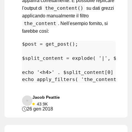
apparirà correttamente. È possibile replicare
the_content()
l'output di
su dati grezzi
applicando manualmente il filtro
the_content
. Nell'esempio fornito, si
farebbe così:
$post
 = 
get_post
();

$split_content
 = 
explode
( 
'|'
, 
$post
-
echo
'<h4>'
 . 
$split_content
[
0
] . 
'</
echo
apply_filters
( 
'the_content'
, 
$s
Jacob Peattie
43.9K
26 gen 2018