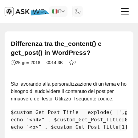
IT
Differenza tra the_content() e
get_post() in WordPress?
25 gen 2018
14.3K
7
Sto lavorando alla personalizzazione di un tema e ho
bisogno di suddividere il contenuto del post per
rimuovere del testo. Utilizzo il seguente codice:
$custom_Get_Post_Title
 = 
explode
(
'|'
,
get_
echo
"<h4>"
 . 
$custom_Get_Post_Title
[
0
] .
echo
"<p>"
 . 
$custom_Get_Post_Title
[
1
] . 