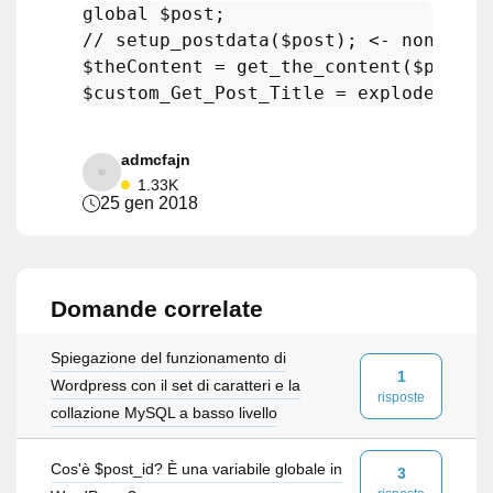
global
$post
// setup_postdata($post); <- non stre
$theContent
 = 
get_the_content
(
$post
->
$custom_Get_Post_Title
 = 
explode
(
'|'
,
admcfajn
1.33K
25 gen 2018
Domande correlate
Spiegazione del funzionamento di
1
Wordpress con il set di caratteri e la
risposte
collazione MySQL a basso livello
Cos'è $post_id? È una variabile globale in
3