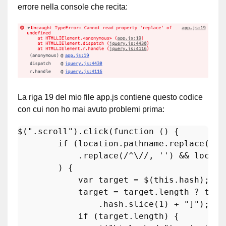
errore nella console che recita:
La riga 19 del mio file app.js contiene questo codice
con cui non ho mai avuto problemi prima:
$(
".scroll"
).
click
(
function
 (
) {

if
 (location.
pathname
.
replace
(
/^\
            .
replace
(
/^\//
, 
''
) && locati
        ) {

var
 target = $(
this
.
hash
);

            target = target.
length
 ? targ
                .
hash
.
slice
(
1
) + 
"]"
);

if
 (target.
length
) {
