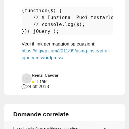
(
function
(
$
) 
{

// $ Funziona! Puoi testarlo con 
// console.log($);
Vedi il link per maggiori spiegazioni:
https://digwp.com/2011/09/using-instead-of-
jquery-in-wordpress/
Remzi Cavdar
1.19K
24 ott 2018
Domande correlate
La richiesta Ajax restituisce il codice