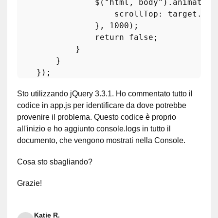
                $(
"html, body"
).
animate
({

scrollTop
: target.
off
                }, 
1000
);

return
false
;

            }

        }

Sto utilizzando jQuery 3.3.1. Ho commentato tutto il
codice in app.js per identificare da dove potrebbe
provenire il problema. Questo codice è proprio
all'inizio e ho aggiunto console.logs in tutto il
documento, che vengono mostrati nella Console.
Cosa sto sbagliando?
Grazie!
Katie R.