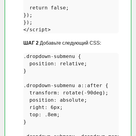
return
false
;

});

</
script
>
ШАГ 2
Добавьте следующий CSS:
.dropdown-submenu
 {

position
: relative;

}

.dropdown-submenu
a
::after
 {

transform
: 
rotate
(-
90deg
);

position
: absolute;

right
: 
6px
;

top
: .
8em
;

}
