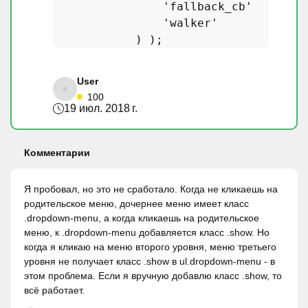
'fallback_cb'
       =
'walker'
            =
User
100
19 июл. 2018 г.
Комментарии
Я пробовал, но это не сработало. Когда не кликаешь на
родительское меню, дочернее меню имеет класс
.dropdown-menu, а когда кликаешь на родительское
меню, к .dropdown-menu добавляется класс .show. Но
когда я кликаю на меню второго уровня, меню третьего
уровня не получает класс .show в ul.dropdown-menu - в
этом проблема. Если я вручную добавлю класс .show, то
всё работает.