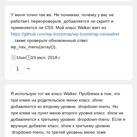
У меня точно так же. Не понимаю, почему у вас не
работает, перепроверьте, добавляется ли скрипт и
применяется ли CSS. Мой класс Walker взят из:
https://github.com/wp-bootstrap/wp-bootstrap-navwalker
...также проверьте обновленный ответ
wp_nav_menu(array());
User
19 июл. 2018 г.
Я использую тот же класс Walker. Проблема в том, что
при клике на родительское меню класс .show
добавляется ко второму уровню .dropdown-menu. Но
при клике на пункт меню второго уровня класс .show не
добавляется к третьему уровню .dropdown-menu. Если я
вручную добавлю класс .show к третьему уровню
.dropdown-menu, то третий уровень меню тоже