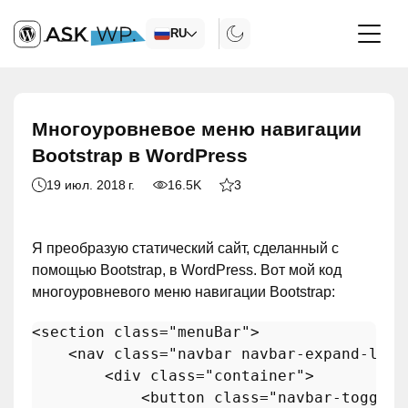
RU
Многоуровневое меню навигации
Bootstrap в WordPress
19 июл. 2018 г.
16.5K
3
Я преобразую статический сайт, сделанный с
помощью Bootstrap, в WordPress. Вот мой код
многоуровневого меню навигации Bootstrap:
<
section
class
=
"menuBar"
>
<
nav
class
=
"navbar navbar-expand-lg n
<
div
class
=
"container"
>
<
button
class
=
"navbar-toggler