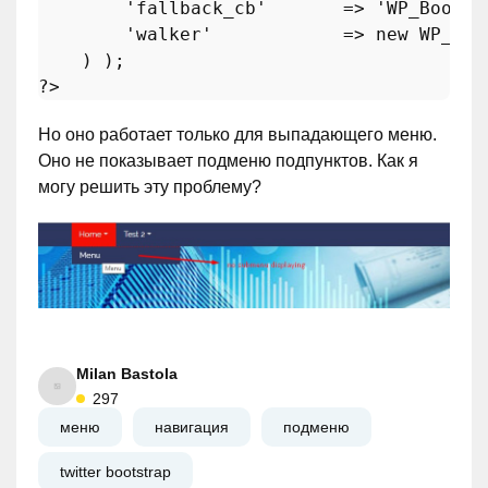
'fallback_cb'
       => 
'WP_Bootst
'walker'
            => 
new
WP_Boo
?>
Но оно работает только для выпадающего меню.
Оно не показывает подменю подпунктов. Как я
могу решить эту проблему?
Milan Bastola
297
меню
навигация
подменю
twitter bootstrap