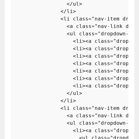
</
ul
>
</
li
>
<
li
class
=
"nav-item dropd
<
a
class
=
"nav-link drop
<
ul
class
=
"dropdown-men
<
li
>
<
a
class
=
"dropdow
<
li
>
<
a
class
=
"dropdow
<
li
>
<
a
class
=
"dropdow
<
li
>
<
a
class
=
"dropdow
<
li
>
<
a
class
=
"dropdow
<
li
>
<
a
class
=
"dropdow
<
li
>
<
a
class
=
"dropdow
</
ul
>
</
li
>
<
li
class
=
"nav-item dropd
<
a
class
=
"nav-link drop
<
ul
class
=
"dropdown-men
<
li
>
<
a
class
=
"dropdow
<
ul
class
=
"dropdown