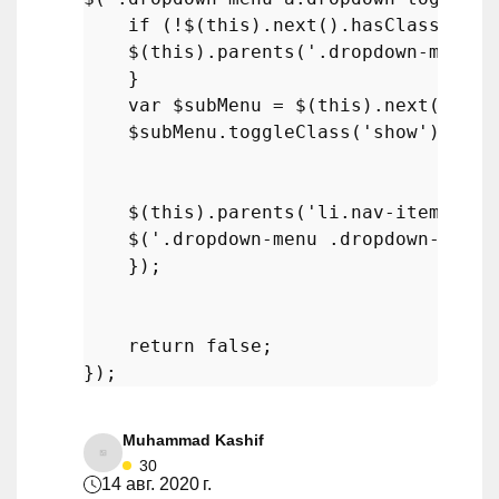
if
 (!$(
this
).
next
().
hasClass
(
'sho
    $(
this
).
parents
(
'.dropdown-menu'
)
    }

var
 $subMenu = $(
this
).
next
(
".dro
    $subMenu.
toggleClass
(
'show'
);

    $(
this
).
parents
(
'li.nav-item.drop
    $(
'.dropdown-menu .dropdown-menu.
    });

return
false
;

Muhammad Kashif
30
14 авг. 2020 г.