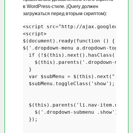
в WordPress-стиле. jQuery должен
загружаться перед вторым скриптом):
<
script
src
=
"http://ajax.googleapis.c
<
script
>
$(
document
).
ready
(
function
 (
) {

$(
'.dropdown-menu a.dropdown-toggle'
)
if
 (!$(
this
).
next
().
hasClass
(
'show'
    $(
this
).
parents
(
'.dropdown-menu'
)
  }

var
 $subMenu = $(
this
).
next
(
".dropd
  $subMenu.
toggleClass
(
'show'
);

  $(
this
).
parents
(
'li.nav-item.dropdo
    $(
'.dropdown-submenu .show'
).
remo
  });
