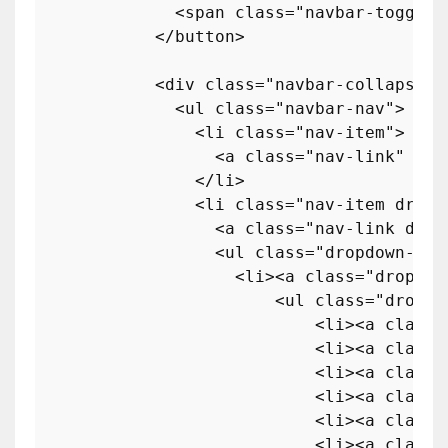
<
span
class
=
"navbar-toggler
</
button
>
<
div
class
=
"navbar-collapse c
<
ul
class
=
"navbar-nav"
>
<
li
class
=
"nav-item"
>
<
a
class
=
"nav-link"
hre
</
li
>
<
li
class
=
"nav-item dropd
<
a
class
=
"nav-link drop
<
ul
class
=
"dropdown-men
<
li
>
<
a
class
=
"dropdow
<
ul
class
=
"dropdo
<
li
>
<
a
class
=
<
li
>
<
a
class
=
<
li
>
<
a
class
=
<
li
>
<
a
class
=
<
li
>
<
a
class
=
<
li
>
<
a
class
=