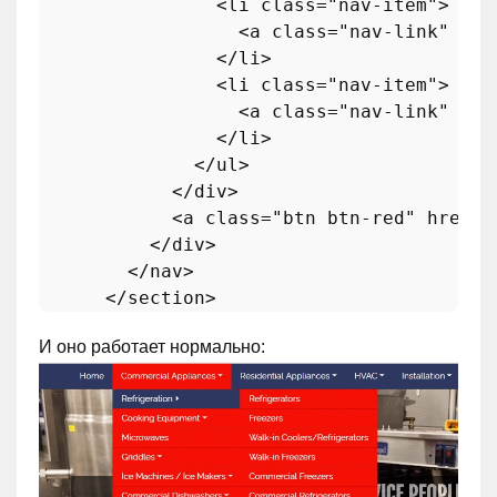
<
li
class
=
"nav-item"
>
<
a
class
=
"nav-link"
hre
</
li
>
<
li
class
=
"nav-item"
>
<
a
class
=
"nav-link"
hre
</
li
>
</
ul
>
</
div
>
<
a
class
=
"btn btn-red"
href
=
"
</
div
>
</
nav
>
</
section
>
И оно работает нормально: