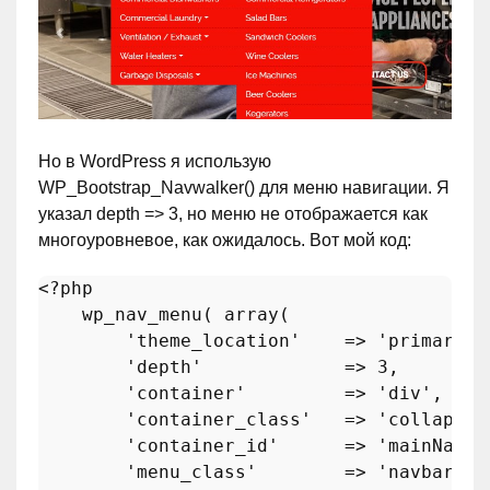
Но в WordPress я использую
WP_Bootstrap_Navwalker() для меню навигации. Я
указал depth => 3, но меню не отображается как
многоуровневое, как ожидалось. Вот мой код:
<?php
wp_nav_menu
( 
array
(

'theme_location'
    => 
'primary'
,

'depth'
             => 
3
,

'container'
         => 
'div'
,

'container_class'
   => 
'collapse 
'container_id'
      => 
'mainNavba
'menu_class'
        => 
'navbar-na