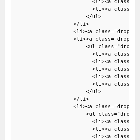
<
li
>
<
a
class
=
"d
<
li
>
<
a
class
=
"d
</
ul
>
</
li
>
<
li
>
<
a
class
=
"dropdow
<
li
>
<
a
class
=
"dropdow
<
ul
class
=
"dropdo
<
li
>
<
a
class
=
"d
<
li
>
<
a
class
=
"d
<
li
>
<
a
class
=
"d
<
li
>
<
a
class
=
"d
<
li
>
<
a
class
=
"d
</
ul
>
</
li
>
<
li
>
<
a
class
=
"dropdow
<
ul
class
=
"dropdo
<
li
>
<
a
class
=
"d
<
li
>
<
a
class
=
"d
<
li
>
<
a
class
=
"d