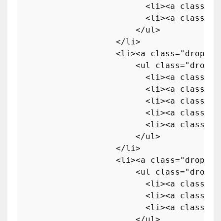
<
li
>
<
a
class
=
"d
<
li
>
<
a
class
=
"d
</
ul
>
</
li
>
<
li
>
<
a
class
=
"dropdow
<
ul
class
=
"dropdo
<
li
>
<
a
class
=
"d
<
li
>
<
a
class
=
"d
<
li
>
<
a
class
=
"d
<
li
>
<
a
class
=
"d
<
li
>
<
a
class
=
"d
</
ul
>
</
li
>
<
li
>
<
a
class
=
"dropdow
<
ul
class
=
"dropdo
<
li
>
<
a
class
=
"d
<
li
>
<
a
class
=
"d
<
li
>
<
a
class
=
"d
</
ul
>