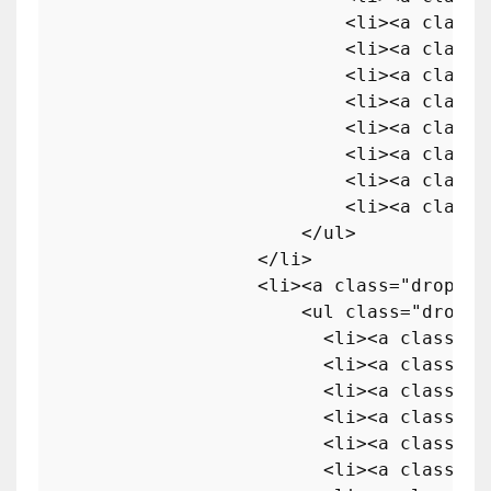
<
li
>
<
a
class
=
<
li
>
<
a
class
=
<
li
>
<
a
class
=
<
li
>
<
a
class
=
<
li
>
<
a
class
=
<
li
>
<
a
class
=
<
li
>
<
a
class
=
<
li
>
<
a
class
=
</
ul
>
</
li
>
<
li
>
<
a
class
=
"dropdow
<
ul
class
=
"dropdo
<
li
>
<
a
class
=
"d
<
li
>
<
a
class
=
"d
<
li
>
<
a
class
=
"d
<
li
>
<
a
class
=
"d
<
li
>
<
a
class
=
"d
<
li
>
<
a
class
=
"d