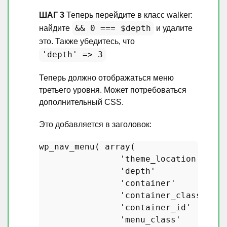
ШАГ 3
Теперь перейдите в класс walker:
&& 0 === $depth
найдите
и удалите
это. Также убедитесь, что
'depth' => 3
Теперь должно отображаться меню
третьего уровня. Может потребоваться
дополнительный CSS.
Это добавляется в заголовок:
wp_nav_menu
( 
array
(

'theme_location'
    =
'depth'
             =
'container'
         =
'container_class'
   =
'container_id'
      =
'menu_class'
        =