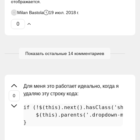
отображается.
Milan Bastola
19 июл. 2018 г.
Показать остальные 14 комментариев
Для меня это работает идеально, когда я
удаляю эту строку кода:
if
 (!$(
this
).
next
().
hasClass
(
'show'
))
    $(
this
).
parents
(
'.dropdown-menu'
)