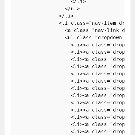
</
li
>
</
ul
>
</
li
>
<
li
class
=
"nav-item dropd
<
a
class
=
"nav-link drop
<
ul
class
=
"dropdown-men
<
li
>
<
a
class
=
"dropdow
<
li
>
<
a
class
=
"dropdow
<
li
>
<
a
class
=
"dropdow
<
li
>
<
a
class
=
"dropdow
<
li
>
<
a
class
=
"dropdow
<
li
>
<
a
class
=
"dropdow
<
li
>
<
a
class
=
"dropdow
<
li
>
<
a
class
=
"dropdow
<
li
>
<
a
class
=
"dropdow
<
li
>
<
a
class
=
"dropdow
<
li
>
<
a
class
=
"dropdow
<
li
>
<
a
class
=
"dropdow
<
li
>
<
a
class
=
"dropdow