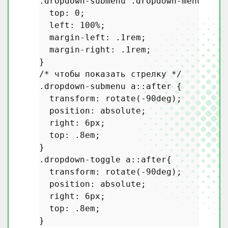
.dropdown-submenu
.dropdown-menu
 {

top
: 
0
;

left
: 
100%
;

margin-left
: .
1rem
;

margin-right
: .
1rem
;

/* чтобы показать стрелку */
.dropdown-submenu
a
::after
 {

transform
: 
rotate
(-
90deg
);

position
: absolute;

right
: 
6px
;

top
: .
8em
;

.dropdown-toggle
a
::after
{

transform
: 
rotate
(-
90deg
);

position
: absolute;

right
: 
6px
;

top
: .
8em
;
