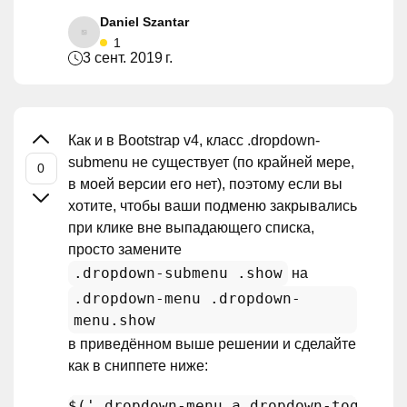
Daniel Szantar
1
3 сент. 2019 г.
Как и в Bootstrap v4, класс .dropdown-
submenu не существует (по крайней мере,
в моей версии его нет), поэтому если вы
хотите, чтобы ваши подменю закрывались
при клике вне выпадающего списка,
просто замените
.dropdown-submenu .show
на
.dropdown-menu .dropdown-
menu.show
в приведённом выше решении и сделайте
как в сниппете ниже:
$(
'.dropdown-menu a.dropdown-toggle'
)